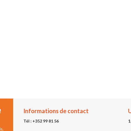
Informations de contact
U
!
Tél :
+352 99 81 56
1
s,